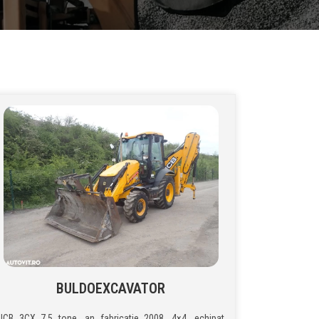
BULDOEXCAVATOR
JCB 3CX 7,5 tone, an fabricatie 2008, 4×4, echipat