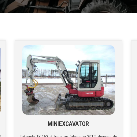
MINIEXCAVATOR
e
Takeuchi TB 153, 6 tone, an fabricatie 2012, dispune de