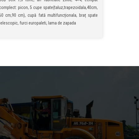
complect: picon, 5 cupe spate(taluz,trapezoidala,40cm,
60 cm,90 cm), cupă fată multifuncționala, braț spate
telescopic, furci europaleti, lama de zapada