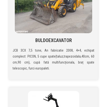
BULDOEXCAVATOR
JCB 3CX 7,5 tone, An fabricatie 2008, 4×4, echipat
complect: PICON, 5 cupe spate(taluz,trapezoidala,40cm, 60
cm,90 cm), cupă fată multifuncționala, braț spate
telescopic, furci europaleti.